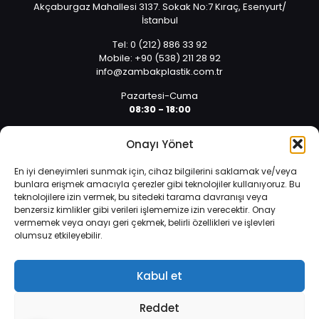
Akçaburgaz Mahallesi 3137. Sokak No:7 Kıraç, Esenyurt/
İstanbul
Tel: 0 (212) 886 33 92
Mobile: +90 (538) 211 28 92
info@zambakplastik.com.tr
Pazartesi-Cuma
08:30 - 18:00
Cumartesi
Onayı Yönet
08:30 - 14:30
En iyi deneyimleri sunmak için, cihaz bilgilerini saklamak ve/veya
bunlara erişmek amacıyla çerezler gibi teknolojiler kullanıyoruz. Bu
teknolojilere izin vermek, bu sitedeki tarama davranışı veya
benzersiz kimlikler gibi verileri işlememize izin verecektir. Onay
vermemek veya onayı geri çekmek, belirli özellikleri ve işlevleri
olumsuz etkileyebilir.
İnternet sitemizde çerezler vasıtasıyla kişisel verileriniz
© 2025 Tüm hakları saklıdır. | Yazılım ve Tasarım: Alper
işlenmektedir. Zorunlu çerezler, internet sitemizin çalışması,
Arıcan 0 (532) 589 01 10
güvenliği ve bilgi toplumu hizmetlerinin sunulması amacıyla
Kabul et
kullanılmaktadır.
Veri Koruma Politikası
.
Reddet
Daha fazla bilgi edinin