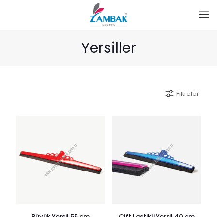
Yersiller
Filtreler
Büyük Yersil 55 cm
Çift Lastikli Yersil 40 cm