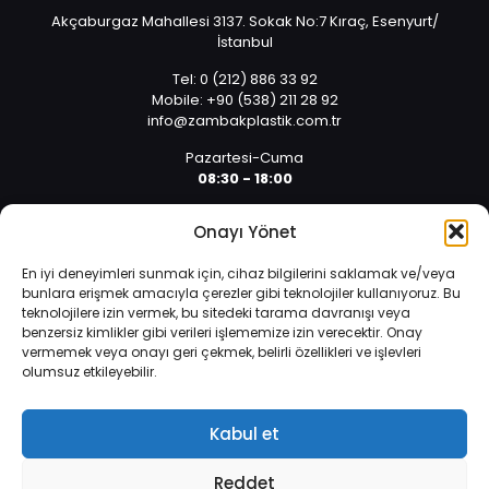
Akçaburgaz Mahallesi 3137. Sokak No:7 Kıraç, Esenyurt/
İstanbul
Tel: 0 (212) 886 33 92
Mobile: +90 (538) 211 28 92
info@zambakplastik.com.tr
Pazartesi-Cuma
08:30 - 18:00
Cumartesi
Onayı Yönet
08:30 - 14:30
En iyi deneyimleri sunmak için, cihaz bilgilerini saklamak ve/veya
bunlara erişmek amacıyla çerezler gibi teknolojiler kullanıyoruz. Bu
teknolojilere izin vermek, bu sitedeki tarama davranışı veya
benzersiz kimlikler gibi verileri işlememize izin verecektir. Onay
vermemek veya onayı geri çekmek, belirli özellikleri ve işlevleri
olumsuz etkileyebilir.
İnternet sitemizde çerezler vasıtasıyla kişisel verileriniz
© 2025 Tüm hakları saklıdır. | Yazılım ve Tasarım: Alper
işlenmektedir. Zorunlu çerezler, internet sitemizin çalışması,
Arıcan 0 (532) 589 01 10
güvenliği ve bilgi toplumu hizmetlerinin sunulması amacıyla
Kabul et
kullanılmaktadır.
Veri Koruma Politikası
.
Reddet
Daha fazla bilgi edinin