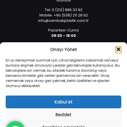
İstanbul
Tel: 0 (212) 886 33 92
Mobile: +90 (538) 211 28 92
info@zambakplastik.com.tr
Pazartesi-Cuma
08:30 - 18:00
Cumartesi
Onayı Yönet
08:30 - 14:30
En iyi deneyimleri sunmak için, cihaz bilgilerini saklamak ve/veya
bunlara erişmek amacıyla çerezler gibi teknolojiler kullanıyoruz. Bu
teknolojilere izin vermek, bu sitedeki tarama davranışı veya
benzersiz kimlikler gibi verileri işlememize izin verecektir. Onay
vermemek veya onayı geri çekmek, belirli özellikleri ve işlevleri
olumsuz etkileyebilir.
İnternet sitemizde çerezler vasıtasıyla kişisel verileriniz
© 2025 Tüm hakları saklıdır. | Yazılım ve Tasarım: Alper
işlenmektedir. Zorunlu çerezler, internet sitemizin çalışması,
Arıcan 0 (532) 589 01 10
güvenliği ve bilgi toplumu hizmetlerinin sunulması amacıyla
Kabul et
kullanılmaktadır.
Veri Koruma Politikası
.
Reddet
Daha fazla bilgi edinin