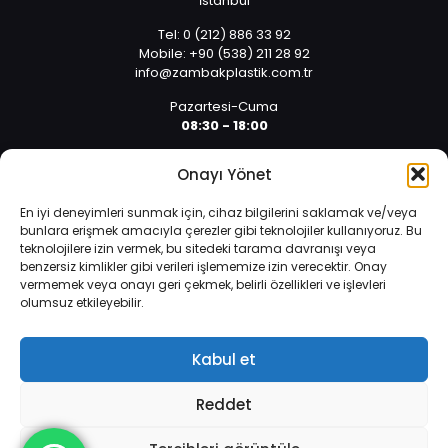
İstanbul
Tel: 0 (212) 886 33 92
Mobile: +90 (538) 211 28 92
info@zambakplastik.com.tr
Pazartesi-Cuma
08:30 - 18:00
Cumartesi
Onayı Yönet
08:30 - 14:30
En iyi deneyimleri sunmak için, cihaz bilgilerini saklamak ve/veya
bunlara erişmek amacıyla çerezler gibi teknolojiler kullanıyoruz. Bu
teknolojilere izin vermek, bu sitedeki tarama davranışı veya
benzersiz kimlikler gibi verileri işlememize izin verecektir. Onay
vermemek veya onayı geri çekmek, belirli özellikleri ve işlevleri
olumsuz etkileyebilir.
İnternet sitemizde çerezler vasıtasıyla kişisel verileriniz
© 2025 Tüm hakları saklıdır. | Yazılım ve Tasarım: Alper
işlenmektedir. Zorunlu çerezler, internet sitemizin çalışması,
Arıcan 0 (532) 589 01 10
güvenliği ve bilgi toplumu hizmetlerinin sunulması amacıyla
Kabul et
kullanılmaktadır.
Veri Koruma Politikası
.
Reddet
Daha fazla bilgi edinin