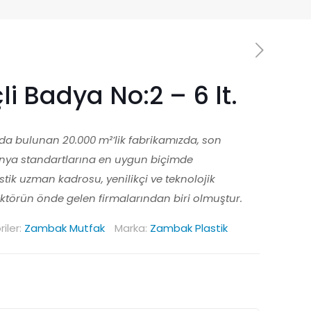
li Badya No:2 – 6 lt.
l’da bulunan 20.000 m²’lik fabrikamızda, son
ünya standartlarına en uygun biçimde
ik uzman kadrosu, yenilikçi ve teknolojik
sektörün önde gelen firmalarından biri olmuştur.
iler:
Zambak Mutfak
Marka:
Zambak Plastik