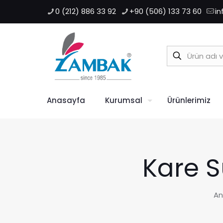
0 (212) 886 33 92
+90 (506) 133 73 60
i
Anasayfa
Kurumsal
Ürünlerimiz
Kare S
An