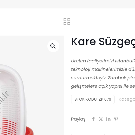
Kare Süzgeç
Üretim faaliyetimizi İstanbu
teknoloji makinelerimizle d
sürdürmekteyiz. Zambak plast
gelişmelere açık yapısı ile 
Kategor
STOK KODU:
ZP 676
Paylaş: