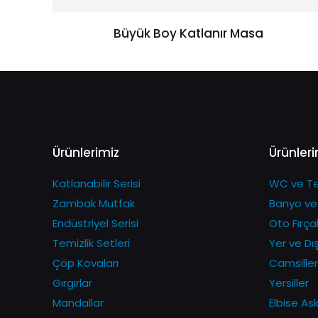
Büyük Boy Katlanır Masa
Ürünlerimiz
Ürünleri
Katlanabilir Serisi
WC ve Tem
Zambak Mutfak
Banyo ve
Endüstriyel Serisi
Oto Fırçal
Temizlik Setleri
Yer ve Dı
Çöp Kovaları
Camsiller
Gırgırlar
Yersiller
Mandallar
Elbise Askı