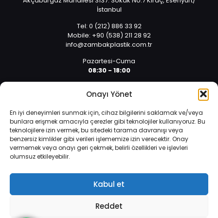
Akçaburgaz Mahallesi 3137. Sokak No:7 Kıraç, Esenyurt/
İstanbul
Tel: 0 (212) 886 33 92
Mobile: +90 (538) 211 28 92
info@zambakplastik.com.tr
Pazartesi-Cuma
08:30 - 18:00
Cumartesi
Onayı Yönet
08:30 - 14:30
En iyi deneyimleri sunmak için, cihaz bilgilerini saklamak ve/veya
bunlara erişmek amacıyla çerezler gibi teknolojiler kullanıyoruz. Bu
teknolojilere izin vermek, bu sitedeki tarama davranışı veya
benzersiz kimlikler gibi verileri işlememize izin verecektir. Onay
vermemek veya onayı geri çekmek, belirli özellikleri ve işlevleri
olumsuz etkileyebilir.
İnternet sitemizde çerezler vasıtasıyla kişisel verileriniz
© 2025 Tüm hakları saklıdır. | Yazılım ve Tasarım: Alper
işlenmektedir. Zorunlu çerezler, internet sitemizin çalışması,
Arıcan 0 (532) 589 01 10
güvenliği ve bilgi toplumu hizmetlerinin sunulması amacıyla
Kabul et
kullanılmaktadır.
Veri Koruma Politikası
.
Reddet
Daha fazla bilgi edinin