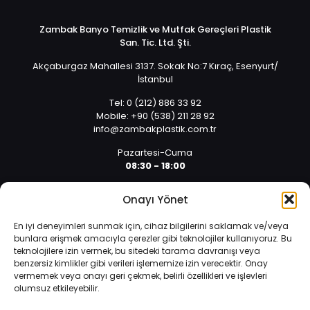
Zambak Banyo Temizlik ve Mutfak Gereçleri Plastik
San. Tic. Ltd. Şti.
Akçaburgaz Mahallesi 3137. Sokak No:7 Kıraç, Esenyurt/
İstanbul
Tel: 0 (212) 886 33 92
Mobile: +90 (538) 211 28 92
info@zambakplastik.com.tr
Pazartesi-Cuma
08:30 - 18:00
Cumartesi
Onayı Yönet
08:30 - 14:30
En iyi deneyimleri sunmak için, cihaz bilgilerini saklamak ve/veya
bunlara erişmek amacıyla çerezler gibi teknolojiler kullanıyoruz. Bu
teknolojilere izin vermek, bu sitedeki tarama davranışı veya
benzersiz kimlikler gibi verileri işlememize izin verecektir. Onay
vermemek veya onayı geri çekmek, belirli özellikleri ve işlevleri
olumsuz etkileyebilir.
İnternet sitemizde çerezler vasıtasıyla kişisel verileriniz
© 2025 Tüm hakları saklıdır. | Yazılım ve Tasarım: Alper