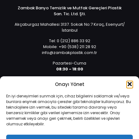
Zambak Banyo Temizlik ve Mutfak Gereçleri Plastik
San. Tic. Ltd. Şti.
Akçaburgaz Mahallesi 3137. Sokak No:7 Kıraç, Esenyurt/
İstanbul
Tel: 0 (212) 886 33 92
Mobile: +90 (538) 211 28 92
info@zambakplastik.com.tr
Pazartesi-Cuma
08:30 - 18:00
Cumartesi
Onayı Yönet
08:30 - 14:30
En iyi deneyimleri sunmak için, cihaz bilgilerini saklamak ve/veya
bunlara erişmek amacıyla çerezler gibi teknolojiler kullanıyoruz. Bu
teknolojilere izin vermek, bu sitedeki tarama davranışı veya
benzersiz kimlikler gibi verileri işlememize izin verecektir. Onay
vermemek veya onayı geri çekmek, belirli özellikleri ve işlevleri
olumsuz etkileyebilir.
İnternet sitemizde çerezler vasıtasıyla kişisel verileriniz
© 2025 Tüm hakları saklıdır. | Yazılım ve Tasarım: Alper
işlenmektedir. Zorunlu çerezler, internet sitemizin çalışması,
Arıcan 0 (532) 589 01 10