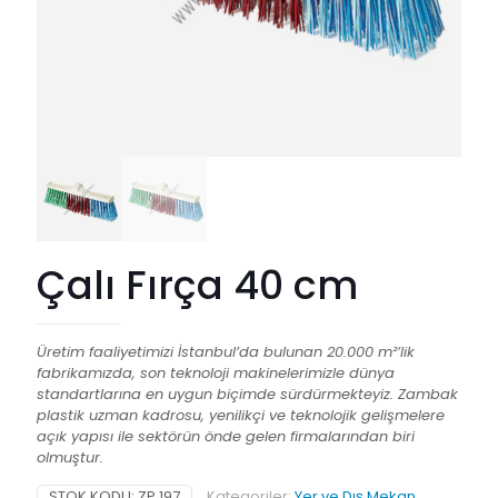
Çalı Fırça 40 cm
Üretim faaliyetimizi İstanbul’da bulunan 20.000 m²’lik
fabrikamızda, son teknoloji makinelerimizle dünya
standartlarına en uygun biçimde sürdürmekteyiz. Zambak
plastik uzman kadrosu, yenilikçi ve teknolojik gelişmelere
açık yapısı ile sektörün önde gelen firmalarından biri
olmuştur.
STOK KODU:
ZP 197
Kategoriler:
Yer ve Dış Mekan