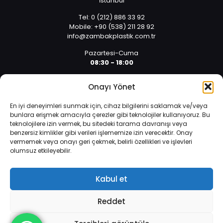
İstanbul
Tel: 0 (212) 886 33 92
Mobile: +90 (538) 211 28 92
info@zambakplastik.com.tr
Pazartesi-Cuma
08:30 - 18:00
Cumartesi
Onayı Yönet
08:30 - 14:30
En iyi deneyimleri sunmak için, cihaz bilgilerini saklamak ve/veya
bunlara erişmek amacıyla çerezler gibi teknolojiler kullanıyoruz. Bu
teknolojilere izin vermek, bu sitedeki tarama davranışı veya
benzersiz kimlikler gibi verileri işlememize izin verecektir. Onay
vermemek veya onayı geri çekmek, belirli özellikleri ve işlevleri
olumsuz etkileyebilir.
İnternet sitemizde çerezler vasıtasıyla kişisel verileriniz
© 2025 Tüm hakları saklıdır. | Yazılım ve Tasarım: Alper
işlenmektedir. Zorunlu çerezler, internet sitemizin çalışması,
Arıcan 0 (532) 589 01 10
güvenliği ve bilgi toplumu hizmetlerinin sunulması amacıyla
Kabul et
kullanılmaktadır.
Veri Koruma Politikası
.
Reddet
Daha fazla bilgi edinin