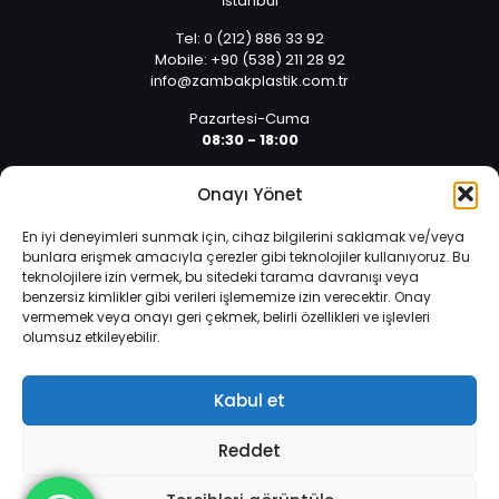
İstanbul
Tel: 0 (212) 886 33 92
Mobile: +90 (538) 211 28 92
info@zambakplastik.com.tr
Pazartesi-Cuma
08:30 - 18:00
Cumartesi
Onayı Yönet
08:30 - 14:30
En iyi deneyimleri sunmak için, cihaz bilgilerini saklamak ve/veya
bunlara erişmek amacıyla çerezler gibi teknolojiler kullanıyoruz. Bu
teknolojilere izin vermek, bu sitedeki tarama davranışı veya
benzersiz kimlikler gibi verileri işlememize izin verecektir. Onay
vermemek veya onayı geri çekmek, belirli özellikleri ve işlevleri
olumsuz etkileyebilir.
İnternet sitemizde çerezler vasıtasıyla kişisel verileriniz
© 2025 Tüm hakları saklıdır. | Yazılım ve Tasarım: Alper
işlenmektedir. Zorunlu çerezler, internet sitemizin çalışması,
Arıcan 0 (532) 589 01 10
güvenliği ve bilgi toplumu hizmetlerinin sunulması amacıyla
Kabul et
kullanılmaktadır.
Veri Koruma Politikası
.
Reddet
Daha fazla bilgi edinin