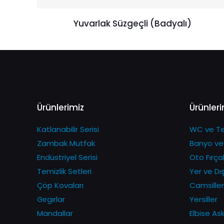
Yuvarlak Süzgeçli (Badyalı)
Ürünlerimiz
Ürünleri
Katlanabilir Serisi
WC ve Tem
Zambak Mutfak
Banyo ve
Endüstriyel Serisi
Oto Fırçal
Temizlik Setleri
Yer ve Dı
Çöp Kovaları
Camsiller
Gırgırlar
Yersiller
Mandallar
Elbise Askı