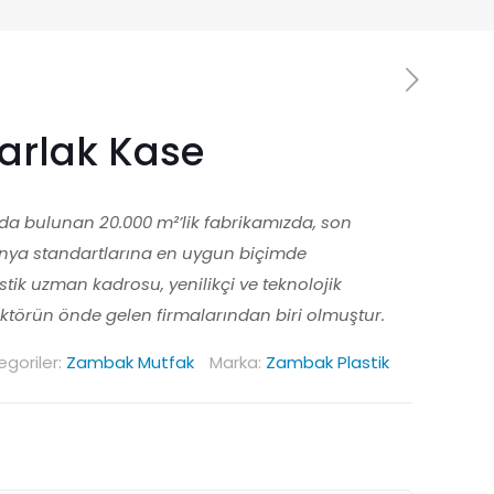
arlak Kase
l’da bulunan 20.000 m²’lik fabrikamızda, son
ünya standartlarına en uygun biçimde
ik uzman kadrosu, yenilikçi ve teknolojik
sektörün önde gelen firmalarından biri olmuştur.
egoriler:
Zambak Mutfak
Marka:
Zambak Plastik