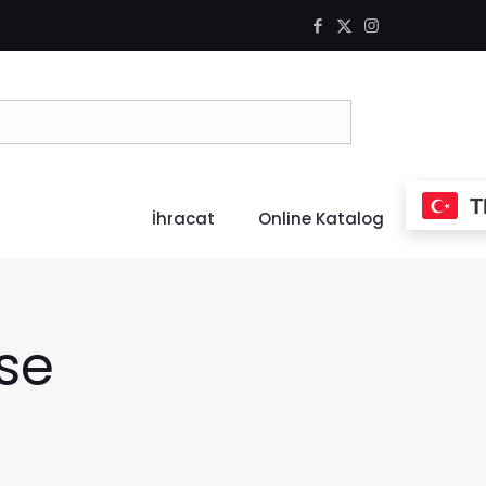
T
İhracat
Online Katalog
se