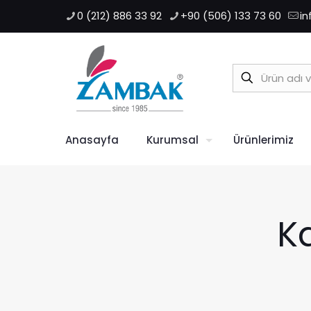
0 (212) 886 33 92
+90 (506) 133 73 60
i
Anasayfa
Kurumsal
Ürünlerimiz
K