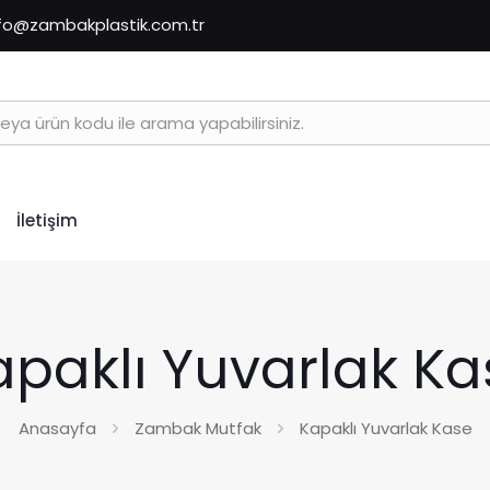
nfo@zambakplastik.com.tr
İletişim
apaklı Yuvarlak Ka
Anasayfa
Zambak Mutfak
Kapaklı Yuvarlak Kase