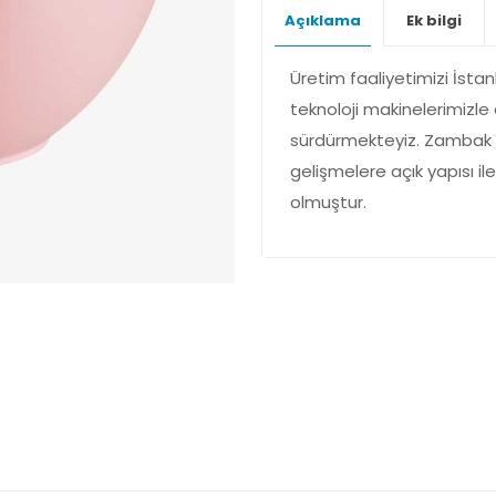
Açıklama
Ek bilgi
Üretim faaliyetimizi İsta
teknoloji makinelerimizl
sürdürmekteyiz. Zambak pl
gelişmelere açık yapısı il
olmuştur.