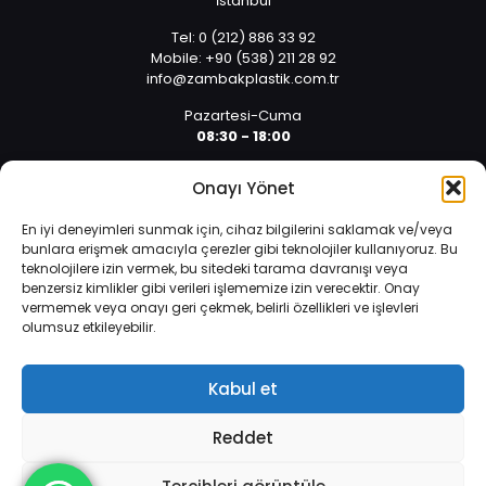
İstanbul
Tel: 0 (212) 886 33 92
Mobile: +90 (538) 211 28 92
info@zambakplastik.com.tr
Pazartesi-Cuma
08:30 - 18:00
Cumartesi
Onayı Yönet
08:30 - 14:30
En iyi deneyimleri sunmak için, cihaz bilgilerini saklamak ve/veya
bunlara erişmek amacıyla çerezler gibi teknolojiler kullanıyoruz. Bu
teknolojilere izin vermek, bu sitedeki tarama davranışı veya
benzersiz kimlikler gibi verileri işlememize izin verecektir. Onay
vermemek veya onayı geri çekmek, belirli özellikleri ve işlevleri
olumsuz etkileyebilir.
İnternet sitemizde çerezler vasıtasıyla kişisel verileriniz
© 2025 Tüm hakları saklıdır. | Yazılım ve Tasarım: Alper
işlenmektedir. Zorunlu çerezler, internet sitemizin çalışması,
Arıcan 0 (532) 589 01 10
güvenliği ve bilgi toplumu hizmetlerinin sunulması amacıyla
Kabul et
kullanılmaktadır.
Veri Koruma Politikası
.
Reddet
Daha fazla bilgi edinin