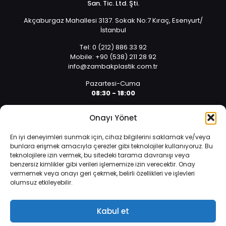
San. Tic. Ltd. Şti.
Akçaburgaz Mahallesi 3137. Sokak No:7 Kıraç, Esenyurt/
İstanbul
Tel: 0 (212) 886 33 92
Mobile: +90 (538) 211 28 92
info@zambakplastik.com.tr
Pazartesi-Cuma
08:30 - 18:00
Cumartesi
Onayı Yönet
08:30 - 14:30
En iyi deneyimleri sunmak için, cihaz bilgilerini saklamak ve/veya
bunlara erişmek amacıyla çerezler gibi teknolojiler kullanıyoruz. Bu
teknolojilere izin vermek, bu sitedeki tarama davranışı veya
benzersiz kimlikler gibi verileri işlememize izin verecektir. Onay
vermemek veya onayı geri çekmek, belirli özellikleri ve işlevleri
olumsuz etkileyebilir.
İnternet sitemizde çerezler vasıtasıyla kişisel verileriniz
© 2025 Tüm hakları saklıdır. | Yazılım ve Tasarım: Alper
işlenmektedir. Zorunlu çerezler, internet sitemizin çalışması,
Arıcan 0 (532) 589 01 10
güvenliği ve bilgi toplumu hizmetlerinin sunulması amacıyla
Kabul et
kullanılmaktadır.
Veri Koruma Politikası
.