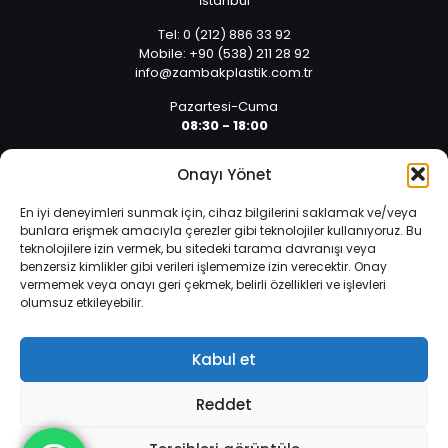
İstanbul
Tel: 0 (212) 886 33 92
Mobile: +90 (538) 211 28 92
info@zambakplastik.com.tr
Pazartesi-Cuma
08:30 - 18:00
Cumartesi
Onayı Yönet
08:30 - 14:30
En iyi deneyimleri sunmak için, cihaz bilgilerini saklamak ve/veya
bunlara erişmek amacıyla çerezler gibi teknolojiler kullanıyoruz. Bu
teknolojilere izin vermek, bu sitedeki tarama davranışı veya
benzersiz kimlikler gibi verileri işlememize izin verecektir. Onay
vermemek veya onayı geri çekmek, belirli özellikleri ve işlevleri
olumsuz etkileyebilir.
İnternet sitemizde çerezler vasıtasıyla kişisel verileriniz
© 2025 Tüm hakları saklıdır. | Yazılım ve Tasarım: Alper
işlenmektedir. Zorunlu çerezler, internet sitemizin çalışması,
Arıcan 0 (532) 589 01 10
güvenliği ve bilgi toplumu hizmetlerinin sunulması amacıyla
Kabul et
kullanılmaktadır.
Veri Koruma Politikası
.
Reddet
Daha fazla bilgi edinin